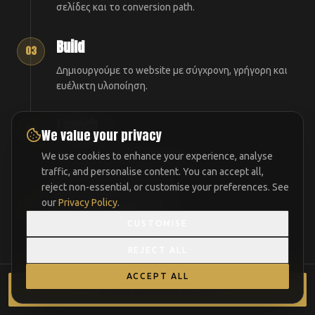
σελίδες και το conversion path.
Build
03
Δημιουργούμε το website με σύγχρονη, γρήγορη και
ευέλικτη υλοποίηση.
Launch
04
We value your privacy
Συνδέουμε domain, φόρμες, analytics και κάνουμε
We use cookies to enhance your experience, analyse
τους απαραίτητους ελέγχους.
traffic, and personalise content. You can accept all,
reject non-essential, or customise your preferences. See
Manage & Improve
our
Privacy Policy
.
05
CUSTOMISE
Υποστηρίζουμε το website κάθε μήνα και
προτείνουμε βελτιώσεις με βάση τις ανάγκες.
REJECT ALL
ACCEPT ALL
Στόχος: λιγότερο χάος, λιγότερες καθυστερήσεις, περισσότερη
ΖΉΤΗΣΕ ΠΡΌΤΑΣΗ
καθαρότητα.