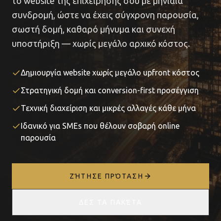
το website της επιχείρησής σου με μηνιαία
συνδρομή, ώστε να έχεις σύγχρονη παρουσία,
σωστή δομή, καθαρό μήνυμα και συνεχή
υποστήριξη — χωρίς μεγάλο αρχικό κόστος.
Δημιουργία website χωρίς μεγάλο upfront κόστος
Στρατηγική δομή και conversion-first προσέγγιση
Τεχνική διαχείριση και μικρές αλλαγές κάθε μήνα
Ιδανικό για SMEs που θέλουν σοβαρή online
παρουσία
ΖΉΤΗΣΕ ΠΡΌΤΑΣΗ
ΔΕΣ ΤΑ ΠΑΚΈΤΑ