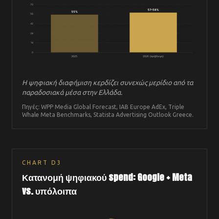
70
57–58%
55%
56
42
28
14
0
2025
2026 (πρόβλεψη)
Η ψηφιακή διαφήμιση κερδίζει συνεχώς μερίδιο από τα
παραδοσιακά μέσα στην Ελλάδα.
Πηγές: WPP Media Global Forecast, IAB Europe AdEx, Triple
Whale Meta Benchmarks, Statista Advertising Outlook Greece.
CHART
D3
Κατανομή ψηφιακού spend: Google + Meta
vs. υπόλοιπα