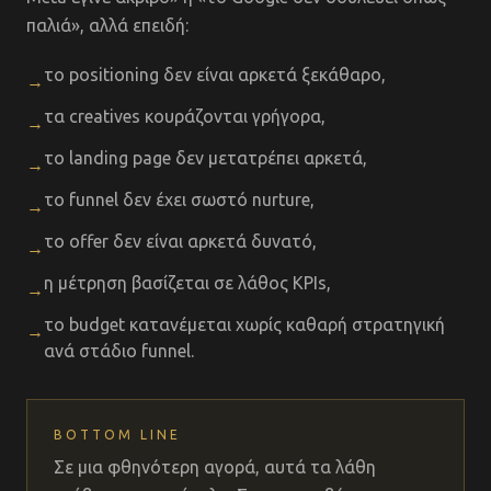
παλιά», αλλά επειδή:
το positioning δεν είναι αρκετά ξεκάθαρο,
→
τα creatives κουράζονται γρήγορα,
→
το landing page δεν μετατρέπει αρκετά,
→
το funnel δεν έχει σωστό nurture,
→
το offer δεν είναι αρκετά δυνατό,
→
η μέτρηση βασίζεται σε λάθος KPIs,
→
το budget κατανέμεται χωρίς καθαρή στρατηγική
→
ανά στάδιο funnel.
BOTTOM LINE
Σε μια φθηνότερη αγορά, αυτά τα λάθη