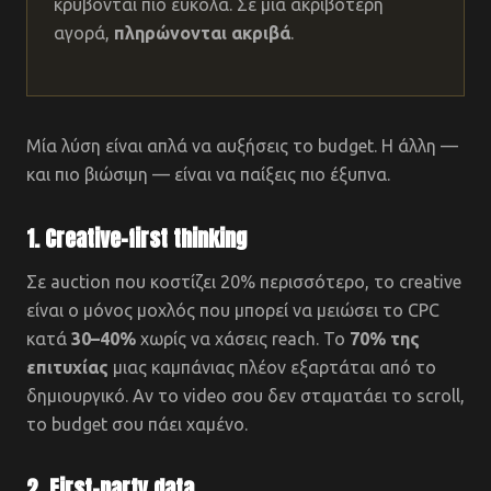
κρύβονται πιο εύκολα. Σε μια ακριβότερη
αγορά,
πληρώνονται ακριβά
.
Μία λύση είναι απλά να αυξήσεις το budget. Η άλλη —
και πιο βιώσιμη — είναι να παίξεις πιο έξυπνα.
1. Creative-first thinking
Σε auction που κοστίζει 20% περισσότερο, το creative
είναι ο μόνος μοχλός που μπορεί να μειώσει το CPC
κατά
30–40%
χωρίς να χάσεις reach. Το
70% της
επιτυχίας
μιας καμπάνιας πλέον εξαρτάται από το
δημιουργικό. Αν το video σου δεν σταματάει το scroll,
το budget σου πάει χαμένο.
2. First-party data