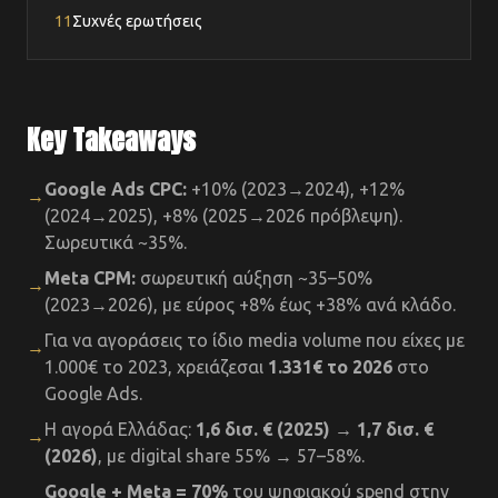
11
Συχνές ερωτήσεις
Key Takeaways
Google Ads CPC:
+10% (2023→2024), +12%
→
(2024→2025), +8% (2025→2026 πρόβλεψη).
Σωρευτικά ~35%.
Meta CPM:
σωρευτική αύξηση ~35–50%
→
(2023→2026), με εύρος +8% έως +38% ανά κλάδο.
Για να αγοράσεις το ίδιο media volume που είχες με
→
1.000€ το 2023, χρειάζεσαι
1.331€ το 2026
στο
Google Ads.
Η αγορά Ελλάδας:
1,6 δισ. € (2025) → 1,7 δισ. €
→
(2026)
, με digital share 55% → 57–58%.
Google + Meta = 70%
του ψηφιακού spend στην