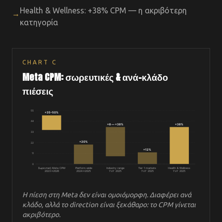
Health & Wellness: +38% CPM — η ακριβότερη
→
κατηγορία
CHART
C
Meta CPM: σωρευτικές & ανά-κλάδο
πιέσεις
55
+35–50%
44
+8 — +38%
+38%
33
+20%
22
+12%
11
0
Σωρευτική Meta CPM
Platform-wide
Industry range
Tier 1 markets
Health & Wellness
2023→2026
2024→2025
YoY 2025
YoY 2025
YoY 2025
Η πίεση στη Meta δεν είναι ομοιόμορφη. Διαφέρει ανά
κλάδο, αλλά το direction είναι ξεκάθαρο: το CPM γίνεται
ακριβότερο.