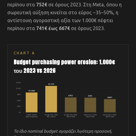
περίπου στα
752€
σε όρους 2023. Στη Meta, όπου η
σωρευτική αύξηση κινείται στο εύρος ~35–50%, η
αντίστοιχη αγοραστική αξία των 1.000€ πέφτει
περίπου στα
741€ έως 667€
σε όρους 2023.
CHART
A
Budget purchasing power erosion: 1.000€
του 2023 vs 2026
€
1.500
€1.331
€
1.200
€1.000
€
900
€752
€741
€667
€
600
€
300
€
0
1.000€ (2023)
Google Ads 2026
Google Ads 2026
Meta low (+35%)
Meta high (+50%)
βάση αναφοράς
ίδιο volume
αξία €1.000
αξία €1.000
αξία €1.000
Το ίδιο nominal budget αγοράζει λιγότερη προσοχή,