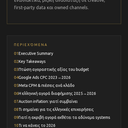
εναλλακτικά, ριζική αναδιάταξη σε creative,
first-party data και owned channels.
ΠΕΡΙΕΧΌΜΕΝΑ
01
Executive Summary
02
Key Takeaways
03
Πτώση αγοραστικής αξίας του budget
04
Google Ads CPC 2023→2026
05
Meta CPM & πιέσεις ανά κλάδο
06
Η ελληνική αγορά διαφήμισης 2025→2026
07
Auction inflation: γιατί συμβαίνει
08
Τι σημαίνει για τις ελληνικές επιχειρήσεις
09
Γιατί η ακριβή αγορά εκθέτει τα αδύναμα systems
10
Τι να κάνεις το 2026