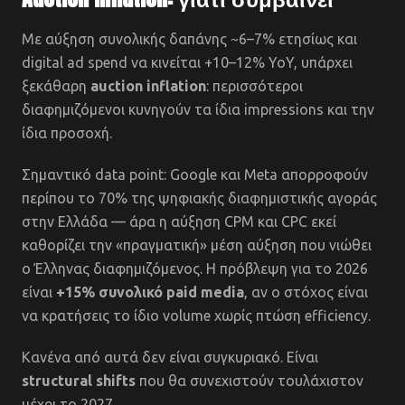
Με αύξηση συνολικής δαπάνης ~6–7% ετησίως και
digital ad spend να κινείται +10–12% YoY, υπάρχει
ξεκάθαρη
auction inflation
: περισσότεροι
διαφημιζόμενοι κυνηγούν τα ίδια impressions και την
ίδια προσοχή.
Σημαντικό data point: Google και Meta απορροφούν
περίπου το 70% της ψηφιακής διαφημιστικής αγοράς
στην Ελλάδα — άρα η αύξηση CPM και CPC εκεί
καθορίζει την «πραγματική» μέση αύξηση που νιώθει
ο Έλληνας διαφημιζόμενος. Η πρόβλεψη για το 2026
είναι
+15% συνολικό paid media
, αν ο στόχος είναι
να κρατήσεις το ίδιο volume χωρίς πτώση efficiency.
Κανένα από αυτά δεν είναι συγκυριακό. Είναι
structural shifts
που θα συνεχιστούν τουλάχιστον
μέχρι το 2027.