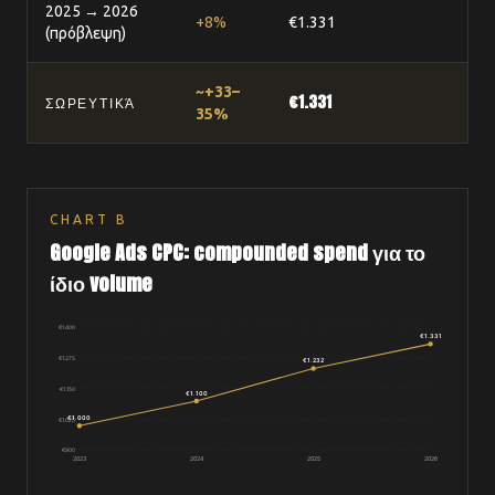
2025 → 2026
+8%
€1.331
(πρόβλεψη)
~+33–
€1.331
ΣΩΡΕΥΤΙΚΆ
35%
CHART
B
Google Ads CPC: compounded spend για το
ίδιο volume
€
1.400
€1.331
€
1.275
€1.232
€
1.150
€1.100
€1.000
€
1.025
€
900
2023
2024
2025
2026