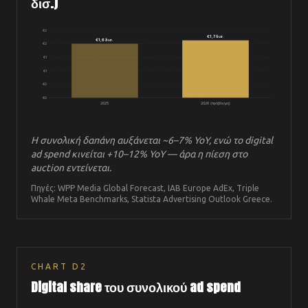
δισ.)
€
2
€1,7 δισ.
€1,6 δισ.
€
2
€
1
€
1
€
0
€
0
2025
2026 (πρόβλεψη)
Η συνολική δαπάνη αυξάνεται ~6–7% YoY, ενώ το digital
ad spend κινείται +10–12% YoY — άρα η πίεση στο
auction εντείνεται.
Πηγές: WPP Media Global Forecast, IAB Europe AdEx, Triple
Whale Meta Benchmarks, Statista Advertising Outlook Greece.
CHART
D2
Digital share του συνολικού ad spend