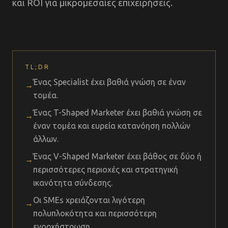
και ROI για μικρομεσαίες επιχειρήσεις.
TL;DR
Ένας Specialist έχει βαθιά γνώση σε έναν
→
τομέα.
Ένας T-Shaped Marketer έχει βαθιά γνώση σε
→
έναν τομέα και ευρεία κατανόηση πολλών
άλλων.
Ένας V-Shaped Marketer έχει βάθος σε δύο ή
→
περισσότερες περιοχές και στρατηγική
ικανότητα σύνδεσης.
Οι SMEs χρειάζονται λιγότερη
→
πολυπλοκότητα και περισσότερη
ενορχήστρωση.