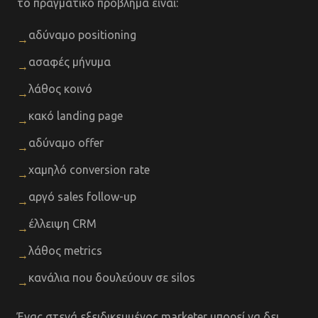
το πραγματικό πρόβλημα είναι:
αδύναμο positioning
→
ασαφές μήνυμα
→
λάθος κοινό
→
κακό landing page
→
αδύναμο offer
→
χαμηλό conversion rate
→
αργό sales follow-up
→
έλλειψη CRM
→
λάθος metrics
→
κανάλια που δουλεύουν σε silos
→
Ένας στενά εξειδικευμένος marketer μπορεί να δει