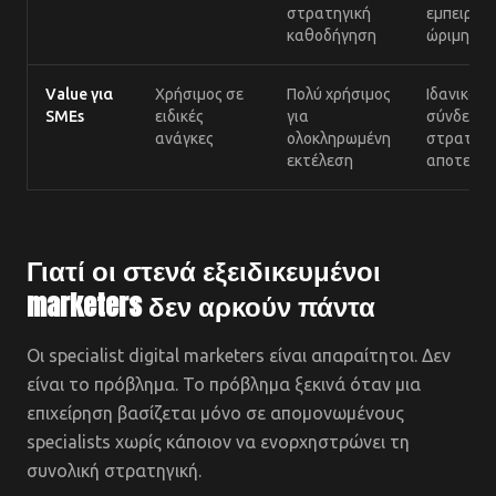
στρατηγική
εμπειρία 
καθοδήγηση
ώριμη κρ
Value για
Χρήσιμος σε
Πολύ χρήσιμος
Ιδανικός 
SMEs
ειδικές
για
σύνδεση
ανάγκες
ολοκληρωμένη
στρατηγι
εκτέλεση
αποτελέ
Γιατί οι στενά εξειδικευμένοι
marketers δεν αρκούν πάντα
Οι specialist digital marketers είναι απαραίτητοι. Δεν
είναι το πρόβλημα. Το πρόβλημα ξεκινά όταν μια
επιχείρηση βασίζεται μόνο σε απομονωμένους
specialists χωρίς κάποιον να ενορχηστρώνει τη
συνολική στρατηγική.