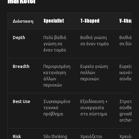
Marketer
Διάσταση
Specialist
T-Shaped
V-Shaped
Depth
Πολύ βαθιά
Βαθιά γνώση
Βαθιά γν
γνώση σε
σε έναν τομέα
σε δύο+ τ
έναν τομέα
Breadth
Περιορισμένη
Ευρεία γνώση
Ευρεία γ
κατανόηση
πολλών
ικανότητ
άλλων
περιοχών
σύνδεσης
περιοχών
Best Use
Συγκεκριμένο
Εξειδίκευση +
Στρατηγι
τεχνικό
συνεργασία
σύνθεση 
πρόβλημα
στο σύστημα
growth
orchestra
Risk
Silo thinking
Χρειάζεται
Χρειάζετ