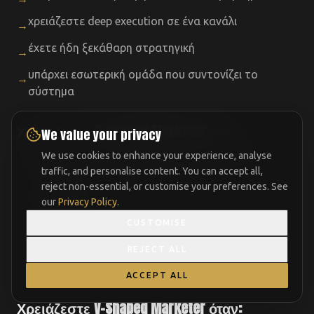
χρειάζεστε deep execution σε ένα κανάλι
→
έχετε ήδη ξεκάθαρη στρατηγική
→
υπάρχει εσωτερική ομάδα που συντονίζει το
→
σύστημα
Χρειάζεστε T-Shaped Marketer όταν:
We value your privacy
We use cookies to enhance your experience, analyse
θέλετε εξειδίκευση αλλά και συνεργασία με άλλα
→
traffic, and personalise content. You can accept all,
κανάλια
reject non-essential, or customise your preferences. See
χρειάζεστε καλύτερη σύνδεση στρατηγικής και
→
our
Privacy Policy
.
εκτέλεσης
CUSTOMISE
το marketing σας έχει πολλά σημεία επαφής
→
REJECT ALL
θέλετε να μειώσετε τα silos
→
ACCEPT ALL
Χρειάζεστε V-Shaped Marketer όταν: